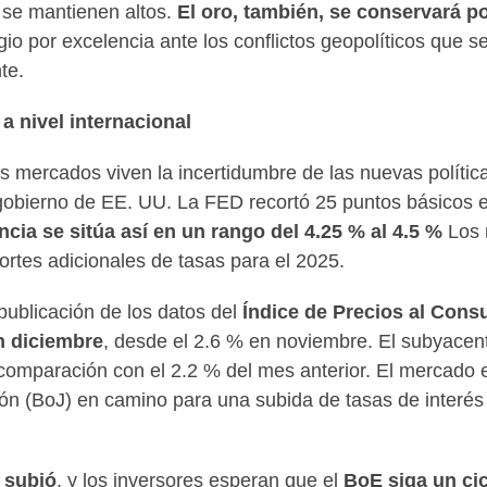
se mantienen altos.
El oro, también, se conservará p
ugio por excelencia ante los conflictos geopolíticos que s
te.
a nivel internacional
os mercados viven la incertidumbre de las nuevas polític
gobierno de EE. UU. La FED recortó 25 puntos básicos e
ncia se sitúa así en un rango del 4.25 % al 4.5 %
Los 
ortes adicionales de tasas para el 2025.
 publicación de los datos del
Índice de Precios al Cons
n diciembre
, desde el 2.6 % en noviembre. El subyace
 comparación con el 2.2 % del mes anterior. El mercado 
n (BoJ) en camino para una subida de tasas de interés
a subió
, y los inversores esperan que el
BoE siga un cicl