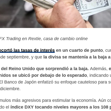
FX Trading en Rextie, casa de cambio online
cortó las tasas de interés
en un cuarto de punto
, cu
sde septiembre, y que
la divisa se mantenía a la baja a
 del Reino Unido que sorprend
ió a la baja.
Además,
e
idos se ubicó por debajo de lo esperado
, indicando
El Banco de Japón enfatizó su enfoque cauteloso para su
diciembre.
ulos más agresivos para estimular la economía. Aún co
do el
índice DXY tocando niveles mayores a los 108