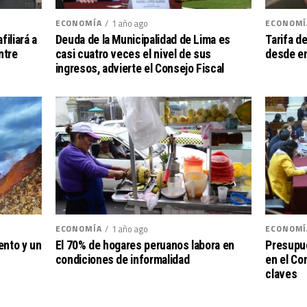
ECONOMÍ
ECONOMÍA
1 año ago
Tarifa d
filiará a
Deuda de la Municipalidad de Lima es
desde en
ntre
casi cuatro veces el nivel de sus
ingresos, advierte el Consejo Fiscal
ECONOMÍ
ECONOMÍA
1 año ago
Presupue
ento y un
El 70% de hogares peruanos labora en
en el Co
condiciones de informalidad
claves