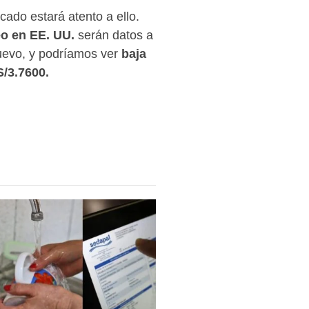
cado estará atento a ello.
eo en EE. UU.
serán datos a
uevo, y podríamos ver
baja
S/3.7600.