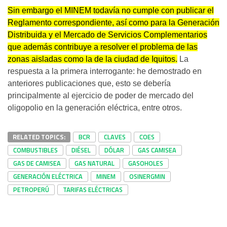
Sin embargo el MINEM todavía no cumple con publicar el
Reglamento correspondiente, así como para la Generación
Distribuida y el Mercado de Servicios Complementarios
que además contribuye a resolver el problema de las
zonas aisladas como la de la ciudad de Iquitos.
La
respuesta a la primera interrogante: he demostrado en
anteriores publicaciones que, esto se debería
principalmente al ejercicio de poder de mercado del
oligopolio en la generación eléctrica, entre otros.
RELATED TOPICS:
BCR
CLAVES
COES
COMBUSTIBLES
DIÉSEL
DÓLAR
GAS CAMISEA
GAS DE CAMISEA
GAS NATURAL
GASOHOLES
GENERACIÓN ELÉCTRICA
MINEM
OSINERGMIN
PETROPERÚ
TARIFAS ELÉCTRICAS