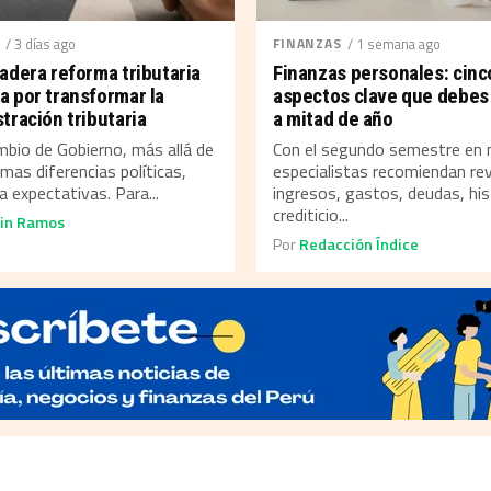
/ 3 días ago
FINANZAS
/ 1 semana ago
adera reforma tributaria
Finanzas personales: cinc
 por transformar la
aspectos clave que debes 
tración tributaria
a mitad de año
bio de Gobierno, más allá de
Con el segundo semestre en 
timas diferencias políticas,
especialistas recomiendan rev
a expectativas. Para...
ingresos, gastos, deudas, his
crediticio...
in Ramos
Por
Redacción Índice