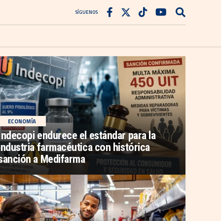
SÍGUENOS
ECONOMÍA
Indecopi endurece el estándar para la
industria farmacéutica con histórica
sanción a Medifarma