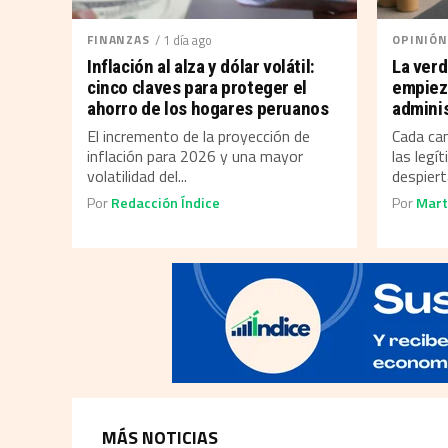
FINANZAS
/ 1 día ago
OPINIÓN
Inflación al alza y dólar volátil:
La verd
cinco claves para proteger el
empieza
ahorro de los hogares peruanos
adminis
El incremento de la proyección de
Cada cam
inflación para 2026 y una mayor
las legí
volatilidad del...
despiert
Por
Redacción Índice
Por
Mart
MÁS NOTICIAS