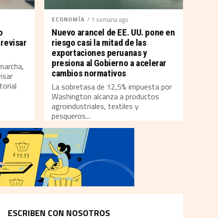
ECONOMÍA
/ 1 semana ago
o
Nuevo arancel de EE. UU. pone en
revisar
riesgo casi la mitad de las
exportaciones peruanas y
presiona al Gobierno a acelerar
marcha,
cambios normativos
isar
torial
La sobretasa de 12,5% impuesta por
Washington alcanza a productos
agroindustriales, textiles y
pesqueros...
Por
Redacción Índice
ESCRIBEN CON NOSOTROS