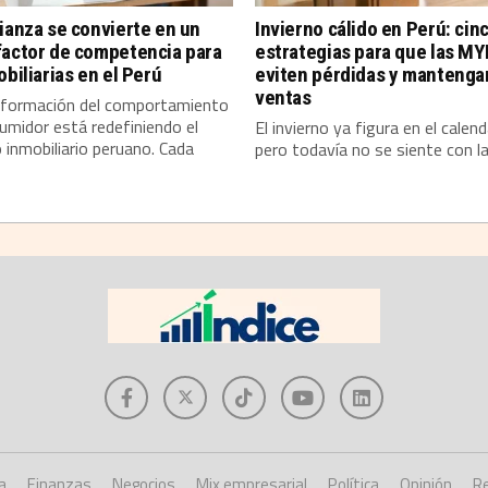
ianza se convierte en un
Invierno cálido en Perú: cin
factor de competencia para
estrategias para que las M
obiliarias en el Perú
eviten pérdidas y mantenga
ventas
sformación del comportamiento
umidor está redefiniendo el
El invierno ya figura en el calend
inmobiliario peruano. Cada
pero todavía no se siente con la.
a
Finanzas
Negocios
Mix empresarial
Política
Opinión
Re