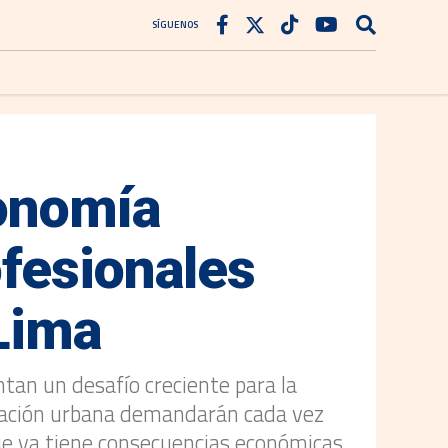
SÍGUENOS
conomía
fesionales
Lima
tan un desafío creciente para la
ficación urbana demandarán cada vez
ue ya tiene consecuencias económicas