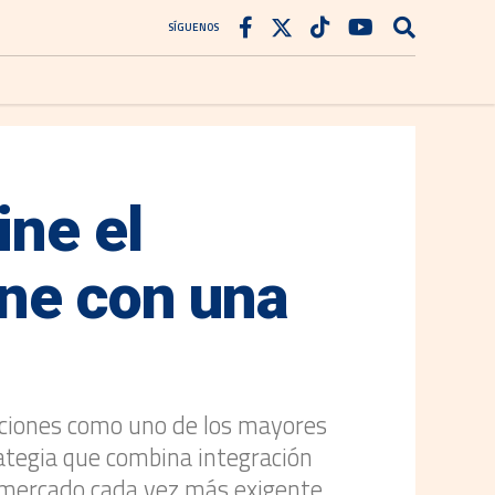
SÍGUENOS
ine el
ene con una
aciones como uno de los mayores
rategia que combina integración
n mercado cada vez más exigente.