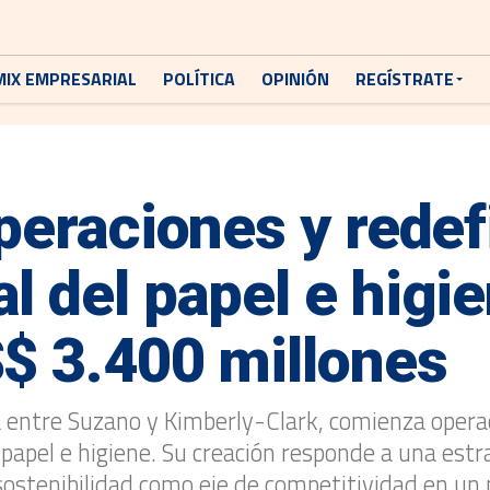
MIX EMPRESARIAL
POLÍTICA
OPINIÓN
REGÍSTRATE
peraciones y redef
l del papel e higi
$ 3.400 millones
za entre Suzano y Kimberly-Clark, comienza oper
 papel e higiene. Su creación responde a una est
y sostenibilidad como eje de competitividad en u