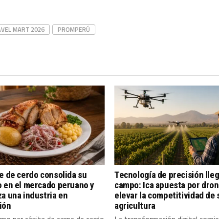
VEL MART 2026
PROMPERÚ
e de cerdo consolida su
Tecnología de precisión lleg
o en el mercado peruano y
campo: Ica apuesta por dron
a una industria en
elevar la competitividad de 
ión
agricultura
mo per cápita de carne de cerdo
La transformación digital comi