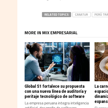
RELATED TOPICS
CANATUR
PERÚ TRA
MORE IN MIX EMPRESARIAL
Global S1 fortalece su propuesta
La carn
con una nueva línea de auditoría y
espaci
peritaje tecnológico de software
dinamiz
expans
La empresa peruana integra inteligencia
artificial, desarrollo de software,
El consu