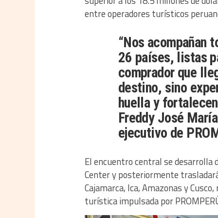
superior a los 18.5 millones de dó
entre operadores turísticos peruan
“Nos acompañan to
26 países, listas 
comprador que lleg
destino, sino expe
huella y fortalece
Freddy José María
ejecutivo de PRO
El encuentro central se desarrolla 
Center y posteriormente trasladará
Cajamarca, Ica, Amazonas y Cusco, 
turística impulsada por PROMPER