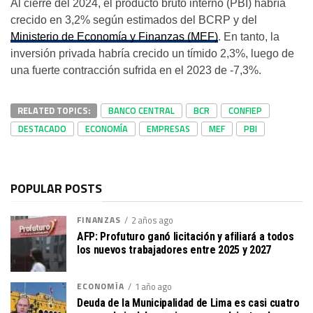
Al cierre del 2024, el producto bruto interno (PBI) habría
crecido en 3,2% según estimados del BCRP y del
Ministerio de Economía y Finanzas (MEF)
. En tanto, la
inversión privada habría crecido un tímido 2,3%, luego de
una fuerte contracción sufrida en el 2023 de -7,3%.
RELATED TOPICS:
BANCO CENTRAL
BCR
CONFIEP
DESTACADO
ECONOMÍA
EMPRESAS
MEF
PBI
POPULAR POSTS
FINANZAS
2 años ago
AFP: Profuturo ganó licitación y afiliará a todos
los nuevos trabajadores entre 2025 y 2027
ECONOMÍA
1 año ago
Deuda de la Municipalidad de Lima es casi cuatro