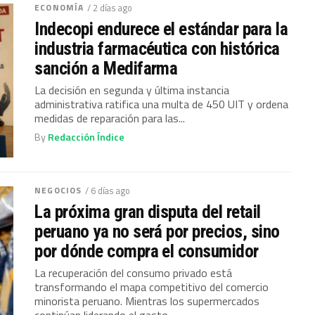
ECONOMÍA
/ 2 días ago
Indecopi endurece el estándar para la
industria farmacéutica con histórica
sanción a Medifarma
La decisión en segunda y última instancia
administrativa ratifica una multa de 450 UIT y ordena
medidas de reparación para las...
By
Redacción Índice
NEGOCIOS
/ 6 días ago
La próxima gran disputa del retail
peruano ya no será por precios, sino
por dónde compra el consumidor
La recuperación del consumo privado está
transformando el mapa competitivo del comercio
minorista peruano. Mientras los supermercados
continúan liderando el gasto...