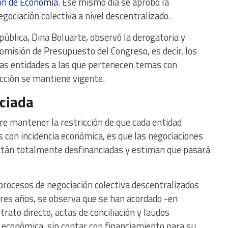
ión de Economía
. Ese mismo día se aprobó la
negociación colectiva a nivel descentralizado.
pública, Dina Boluarte, observó la derogatoria y
omisión de Presupuesto del Congreso, es decir, los
las entidades a las que pertenecen temas con
icción se mantiene vigente.
ciada
ere mantener la restricción de que cada entidad
 con incidencia económica, es que las negociaciones
están totalmente desfinanciadas y estiman que pasará
procesos de negociación colectiva descentralizados
tres años, se observa que se han acordado -en
rato directo, actas de conciliación y laudos
a económica, sin contar con financiamiento para su