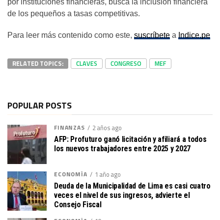
por instituciones financieras, busca la inclusión financiera
de los pequeños a tasas competitivas.
Para leer más contenido como este,
suscríbete
a
Indice.pe
RELATED TOPICS:
CLAVES
CONGRESO
MEF
POPULAR POSTS
FINANZAS
2 años ago
AFP: Profuturo ganó licitación y afiliará a todos
los nuevos trabajadores entre 2025 y 2027
ECONOMÍA
1 año ago
Deuda de la Municipalidad de Lima es casi cuatro
veces el nivel de sus ingresos, advierte el
Consejo Fiscal