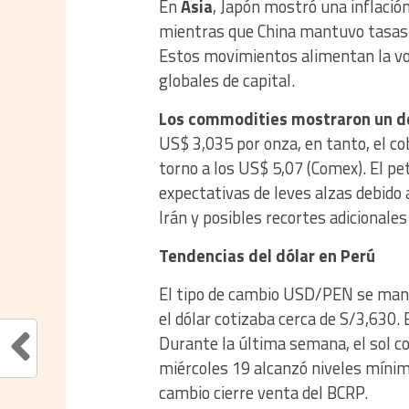
En
Asia
, Japón mostró una inflació
mientras que China mantuvo tasas 
Estos movimientos alimentan la volat
globales de capital.
Los commodities mostraron un 
US$ 3,035 por onza, en tanto, el cob
torno a los US$ 5,07 (Comex). El pe
expectativas de leves alzas debido 
Irán y posibles recortes adicionale
T
end
encias del dólar en Perú
El tipo de cambio USD/PEN se mantu
el dólar cotizaba cerca de S/3,630.
Durante la última semana, el sol co
miércoles 19 alcanzó niveles mínim
cambio cierre venta del BCRP.