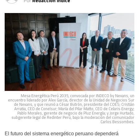
Por
Redacción Índice
Mesa Energética Perú 2035, convocada por INDECO by Nexans, un
encuentro liderado por Alex García, director de la Unidad de Negocios Sur
de Nexans, y que reunió a César Butrón, presidente del COES; Cristián
Arratia, CEO de Conelsur; María del Pilar Matto, CEO de Celaris Energy;
Pablo Morales, gerente de negocio de Pluz Energía; y Jorge Hurtado,
subgerente legal de Redinter Perú, bajo la moderación del comunicador
Carlos Bessombes.
El futuro del sistema energético peruano dependerá