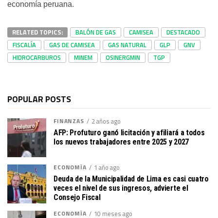
economía peruana.
RELATED TOPICS:
BALÓN DE GAS
CAMISEA
DESTACADO
FISCALÍA
GAS DE CAMISEA
GAS NATURAL
GLP
GNV
HIDROCARBUROS
MINEM
OSINERGMIN
TGP
POPULAR POSTS
FINANZAS
2 años ago
AFP: Profuturo ganó licitación y afiliará a todos
los nuevos trabajadores entre 2025 y 2027
ECONOMÍA
1 año ago
Deuda de la Municipalidad de Lima es casi cuatro
veces el nivel de sus ingresos, advierte el
Consejo Fiscal
ECONOMÍA
10 meses ago