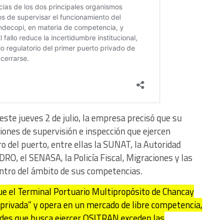
ste jueves 2 de julio, la empresa precisó que su
ciones de supervisión e inspección que ejercen
o del puerto, entre ellas la SUNAT, la Autoridad
RO, el SENASA, la Policía Fiscal, Migraciones y las
entro del ámbito de sus competencias.
ue el Terminal Portuario Multipropósito de Chancay
privada” y opera en un mercado de libre competencia,
tades que busca ejercer OSITRAN exceden las