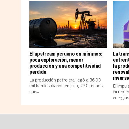
El upstream peruano en mínimos:
La tran
poca exploración, menor
enfrent
producción y una competitividad
la prod
perdida
renova
invers
La producción petrolera llegó a 36.93
mil barriles diarios en julio, 23% menos
El impul
que...
incremen
energías