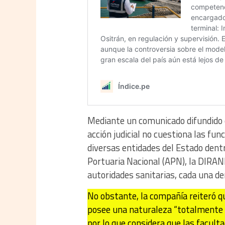
Mediante un comunicado difundido e
acción judicial no cuestiona las fun
diversas entidades del Estado dentr
Portuaria Nacional (APN), la DIRAND
autoridades sanitarias, cada una d
No obstante, la compañía reiteró q
posee una naturaleza “totalmente 
por lo que considera que las facul