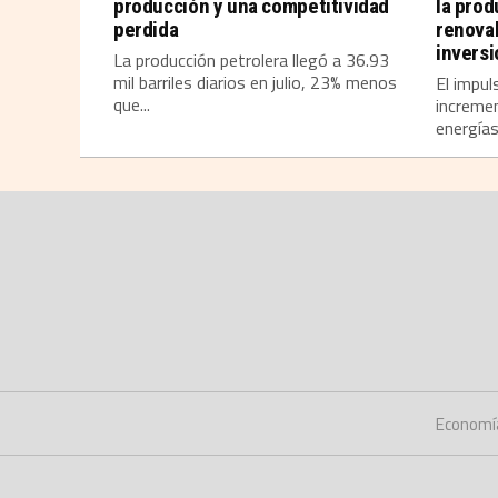
producción y una competitividad
la prod
perdida
renova
invers
La producción petrolera llegó a 36.93
mil barriles diarios en julio, 23% menos
El impul
que...
incremen
energías
Economí