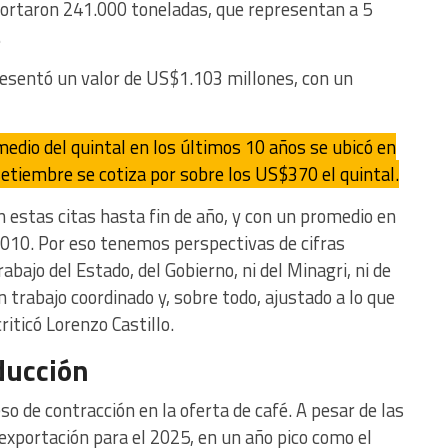
portaron 241.000 toneladas, que representan a 5
.
esentó un valor de US$1.103 millones, con un
edio del quintal en los últimos 10 años se ubicó en
etiembre se cotiza por sobre los US$370 el quintal.
estas citas hasta fin de año, y con un promedio en
010. Por eso tenemos perspectivas de cifras
abajo del Estado, del Gobierno, ni del Minagri, ni de
 trabajo coordinado y, sobre todo, ajustado a lo que
riticó Lorenzo Castillo.
ducción
o de contracción en la oferta de café. A pesar de las
exportación para el 2025, en un año pico como el