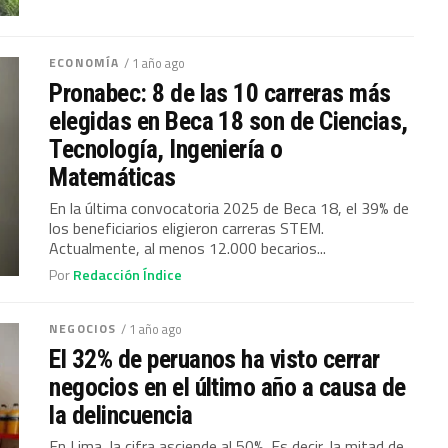
ECONOMÍA
/ 1 año ago
Pronabec: 8 de las 10 carreras más
elegidas en Beca 18 son de Ciencias,
Tecnología, Ingeniería o
Matemáticas
En la última convocatoria 2025 de Beca 18, el 39% de
los beneficiarios eligieron carreras STEM.
Actualmente, al menos 12.000 becarios...
Por
Redacción Índice
NEGOCIOS
/ 1 año ago
El 32% de peruanos ha visto cerrar
negocios en el último año a causa de
la delincuencia
En Lima, la cifra asciende al 50%. Es decir, la mitad de