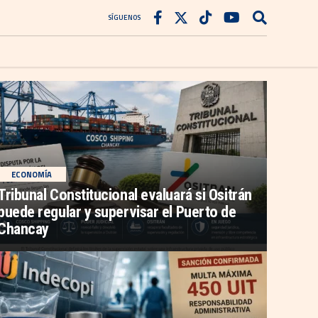
SÍGUENOS
ECONOMÍA
Tribunal Constitucional evaluará si Ositrán
puede regular y supervisar el Puerto de
Chancay